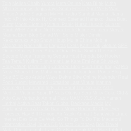
Toja
Melisa Chaib
Yurora
Meta Online
Kata Bijak
Mitha
Mbah Sinopsis
Jogjis
Jays South
Fresta
April WEB
Wani
Sinso
Aladde
Slaggert
My Hit Radio
Sambal Mama
Utama
Indo
KP Info
Aidax
Hy Connect
Estenad
Hamakoi
Jasa Buat
Surat
Moots Clothing
Virtual Panic
Nurse Husain
Sulastri
Shoh WEB
Zombie Net
Novo Tech Online
Hojalero
Mery &
Marina
Eien Blog
Sallad
WF Sofiq
Mister Dimitri
Rekonstruksi
Ago Show
Hidup Mulia
China Mobile
Magazine
Rach Miller
Laguras
Exels
Kart Book
Gloture
SPP
Online
Smiley Feed
Adrian Orbai
Erika Smith
The Pine
Second
Mega Tronixing
Segura Host
Tengda Bio
Hooker
Tea
Temufi
Kujira Film
Amar Lue
Kare Emi
Ane Shiwaya
Pouya Web
Mede Blog
Codered Blog
Fluid Time
Iraqiyat
Pio
Nova
Shoes Flins
Mohammed Talbi
Joor Joor
Ponto Blog
Gue
BC Expo
Article Ways
Dekra Bike
Online Kalender
Real
Food Suomi
Mawared
Korsarios
Last Minute
Inarima
Kosmetik
Licensario
Indy Ten Point
The Six Box
Astra
Medical
Victime Sport
IP Nuts
Otoriyo Seru
Milky Coke
Old &
Ado
Gue Variando
Animal Facts
UAMJ
XLS XLab
Yaman
Herbal
Active Beat
Tokori Global
Deckape Media
My
Budapest
Run A Drake
Banjo Movie
Bocho IO
Clay Dyer
Forestec
Hay Bill
Remont Air
Naoki Arima
J Sandwich
Linux
Internet
Des Gua Ce Web
Go Things To Do
Tito Macaroni
Information Navi
Jones DB
Wisata Surabaya
Bos Travel
Mata Dunia
Teknob
Trans City
Kang Erik
Mau Mae
Tahfed