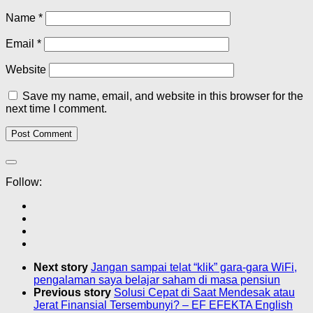
Name
*
Email
*
Website
Save my name, email, and website in this browser for the
next time I comment.
Follow:
Next story
Jangan sampai telat “klik” gara-gara WiFi,
pengalaman saya belajar saham di masa pensiun
Previous story
Solusi Cepat di Saat Mendesak atau
Jerat Finansial Tersembunyi? – EF EFEKTA English