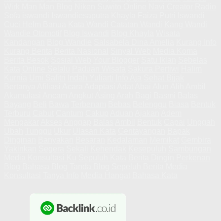
Wirk Man
Man Blog
Niken
Suwito Online
Navi Creator
Radio
Sofa
iswandi
Iswandiesaputra
Khayla Faiza Putri
Iswandi
Cuci Helm Banua
Kata Wandi
Catatan Wandi
Kang Wandi
Wandie Otomotif
Blog Iswandi
Blog Khayla
Wisata
Kandangan
Blog Wandie
Salsabela Dina Amelia
Kurang Info
Kurang Berita
Berita Nasional
Sinyal Web
Media Koma
Berita Besok
Sosial Web
Your Blogger
Satu Iklan
Sebelas
Kata
Online Selalu
Paduan Wisata
Sakura Pertiwi
Halim
Kurnia
Umi Safitri
Indah Yuliarti
Info Aja
Sehat Bijak
Bertanya
Afiliasi
Acara
Adaptasi
Adat
Abai
Alun
Alih
Ambil
Akumulasi
Ancam
Angkut
Asing
Arah
Bagi
Basmi
Balas
Bayang
Beli
Bawa
Terbenam
Bebas
Belenggu
Biasa
Bentuk
Terburu
Cabut
Cantum
Cakup
Aduan
Ajakan
Adem
Mengakar
Akses
Anggap
Balas
Ambil
Bentuk
Capai
Unggah
Ubah
Tunggu
Ukur
Ulasan Kata
Gentayangan
Bapak
Dinginan
Banyakan
Besaran
Kedalaman
Memikat
Gembira
Yakinkan
Segera
Sekali
Kehendak
Kesepuluh
Sambungan
Media
Konsultasi Ku
Sepuluh Kata
Berita Dingin
Perkenan
Blog
Bahasa Blog
Tanda Blog
Sepeluh Berita
Media
Konsultasi
Tanya Info
Media Hangat
Bahasa Kata