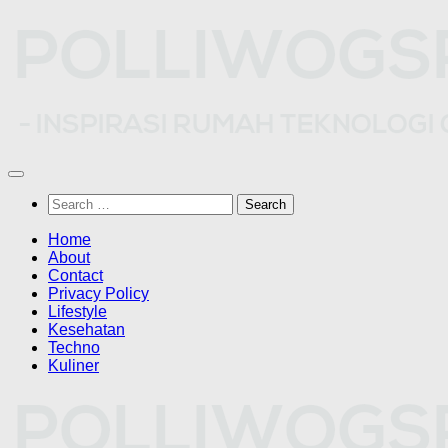
Skip
to
content
Search
for:
Home
About
Contact
Privacy Policy
Lifestyle
Kesehatan
Techno
Kuliner